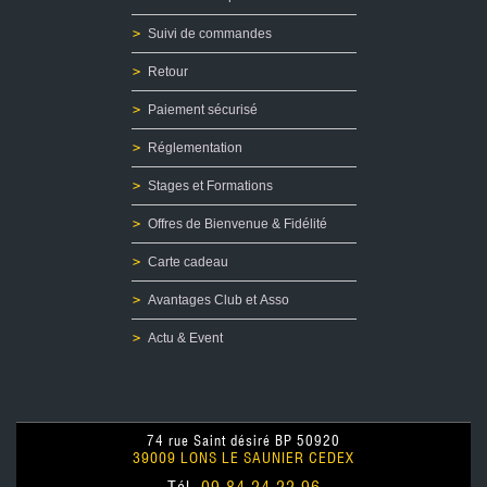
Fonte et Moulage de plombs pour Ogives
Calibre
12
Recalibreur d'ogives LYMAN
Suivi de commandes
Top Punch LYMAN
Graisse
Retour
Presse de recalibrage d'ogives
Paiement sécurisé
Moules
Four
Réglementation
Accessoires
Stages et Formations
Recalibreur d'ogives LEE PRECISION
Offres de Bienvenue & Fidélité
OCCASIONS
ETUIS/OGIVES
Carte cadeau
Avantages Club et Asso
Actu & Event
74 rue Saint désiré BP 50920
39009 LONS LE SAUNIER CEDEX