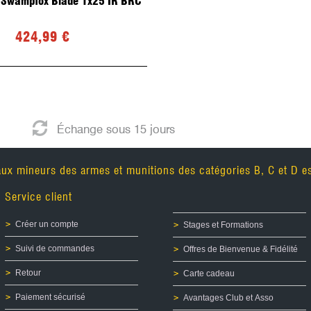
e Swampfox Blade 1x25 IR BRC
Ogives HORNADY
Ogives PARTIZAN PPU PRI
424,99 €
Ogives Sellier & Bellot
Ogives SHOOTING TECHNOLOGIE
Ogives SIERRA
Ogives SPEER
Ogives LAPUA
Ogives ALSA
Échange sous 15 jours
Ogives WINFIELD
Ogives RWS
aux mineurs des armes et munitions des catégories B, C et D est
Service client
Créer un compte
Stages et Formations
Suivi de commandes
Offres de Bienvenue & Fidélité
Retour
Carte cadeau
Paiement sécurisé
Avantages Club et Asso