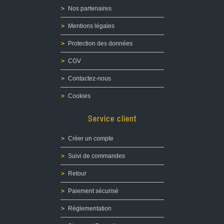
Fonte et Moulage de plombs pour Ogives
Nos partenaires
Recalibreur d'ogives LYMAN
Top Punch LYMAN
Mentions légales
Graisse
Presse de recalibrage d'ogives
Protection des données
Moules
CGV
Four
Accessoires
Contactez-nous
Recalibreur d'ogives LEE PRECISION
Cookies
OCCASIONS
Service client
ETUIS/OGIVES
Créer un compte
Suivi de commandes
Retour
Paiement sécurisé
Réglementation