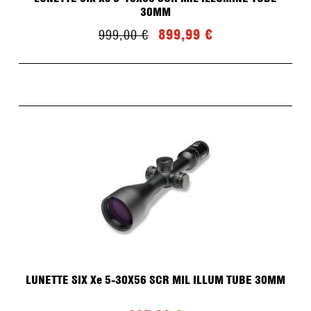
Fonte et Moulage de plombs pour Ogives
30MM
Recalibreur d'ogives LYMAN
Top Punch LYMAN
899,99 €
999,00 €
Graisse
Presse de recalibrage d'ogives
Moules
Four
Accessoires
Recalibreur d'ogives LEE PRECISION
OCCASIONS
ETUIS/OGIVES
LUNETTE SIX Xe 5-30X56 SCR MIL ILLUM TUBE 30MM