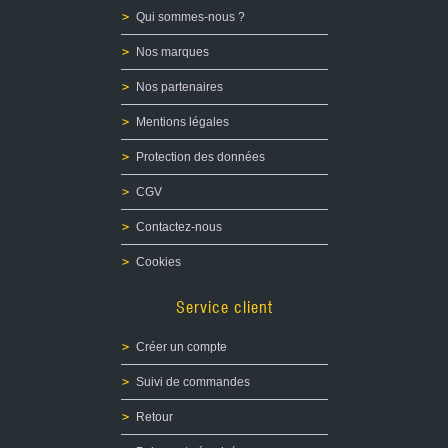
Fonte et Moulage de plombs pour Ogives
Qui sommes-nous ?
Recalibreur d'ogives LYMAN
Top Punch LYMAN
Nos marques
Graisse
Presse de recalibrage d'ogives
Nos partenaires
Moules
Mentions légales
Four
Accessoires
Protection des données
Recalibreur d'ogives LEE PRECISION
CGV
OCCASIONS
Contactez-nous
ETUIS/OGIVES
Cookies
Service client
Créer un compte
Suivi de commandes
Retour