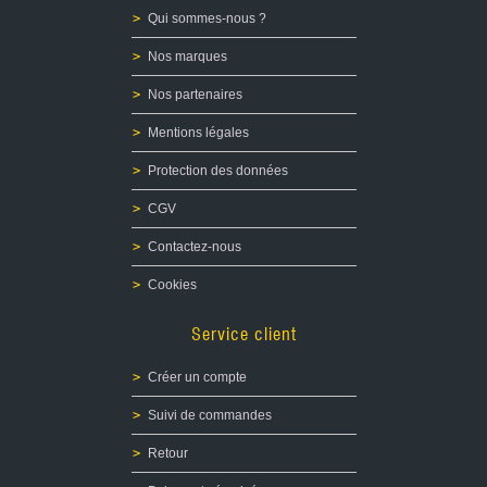
Fonte et Moulage de plombs pour Ogives
Qui sommes-nous ?
Recalibreur d'ogives LYMAN
Top Punch LYMAN
Nos marques
Graisse
Presse de recalibrage d'ogives
Nos partenaires
Moules
Mentions légales
Four
Accessoires
Protection des données
Recalibreur d'ogives LEE PRECISION
CGV
OCCASIONS
Contactez-nous
ETUIS/OGIVES
Cookies
Service client
Créer un compte
Suivi de commandes
Retour