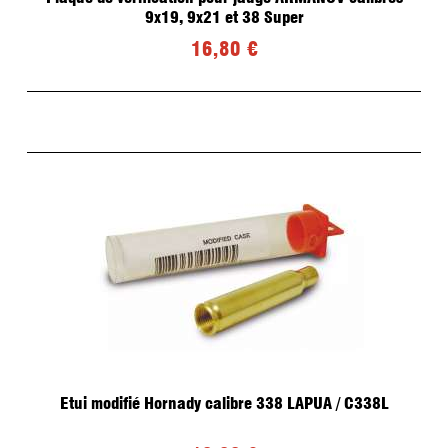
Fonte et Moulage de plombs pour Ogives
9x19, 9x21 et 38 Super
Recalibreur d'ogives LYMAN
Top Punch LYMAN
16,80 €
Graisse
Presse de recalibrage d'ogives
Moules
Four
Accessoires
Recalibreur d'ogives LEE PRECISION
OCCASIONS
ETUIS/OGIVES
Etui modifié Hornady calibre 338 LAPUA / C338L