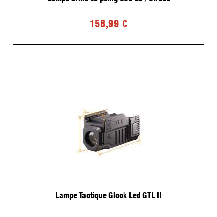
Fonte et Moulage de plombs pour Ogives
Recalibreur d'ogives LYMAN
Top Punch LYMAN
158,99 €
Graisse
Presse de recalibrage d'ogives
Moules
Four
Accessoires
Recalibreur d'ogives LEE PRECISION
OCCASIONS
ETUIS/OGIVES
Lampe Tactique Glock Led GTL II