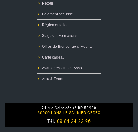
Fonte et Moulage de plombs pour Ogives
Retour
Recalibreur d'ogives LYMAN
Top Punch LYMAN
Paiement sécurisé
Graisse
Réglementation
Presse de recalibrage d'ogives
Moules
Stages et Formations
Four
Offres de Bienvenue & Fidélité
Accessoires
Recalibreur d'ogives LEE PRECISION
Carte cadeau
OCCASIONS
Avantages Club et Asso
ETUIS/OGIVES
Actu & Event
74 rue Saint désiré BP 50920
39009 LONS LE SAUNIER CEDEX
Tél.
09 84 24 22 96