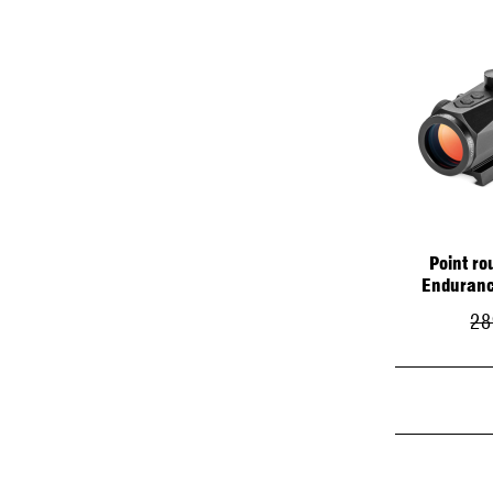
Point r
Enduranc
28