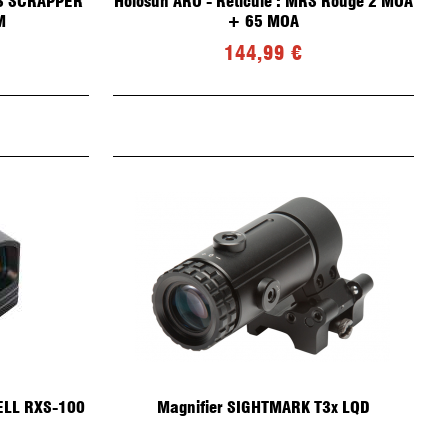
S SCRAPPER
Holosun ARO - Réticule : MRS Rouge 2 MOA
Chargeurs SPRINGFIELD
M
+ 65 MOA
Chargeur FN HERSTAL
144,99 €
ELL RXS-100
Magnifier SIGHTMARK T3x LQD