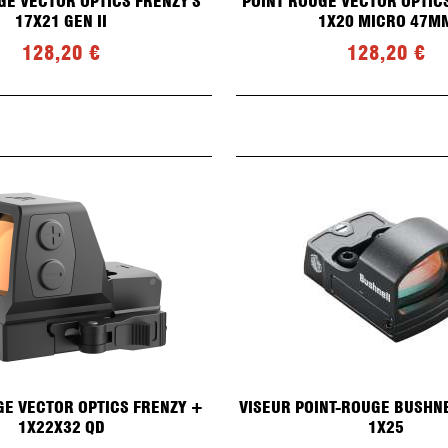
GE VECTOR OPTICS FRENZY S
POINT ROUGE VECTOR OPTIC
Ogives HORNADY
17X21 GEN II
1X20 MICRO 47M
Ogives PARTIZAN PPU PRI
128,20 €
128,20 €
Ogives Sellier & Bellot
Ogives SHOOTING TECHNOLOGIE
Ogives SIERRA
Ogives SPEER
Ogives LAPUA
Ogives ALSA
Ogives WINFIELD
Ogives RWS
GE VECTOR OPTICS FRENZY +
VISEUR POINT-ROUGE BUSHN
1X22X32 QD
1X25