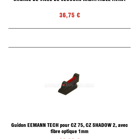
Fonte et Moulage de plombs pour Ogives
Recalibreur d'ogives LYMAN
Top Punch LYMAN
36,75 €
Graisse
Presse de recalibrage d'ogives
Moules
Four
Accessoires
Recalibreur d'ogives LEE PRECISION
OCCASIONS
ETUIS/OGIVES
Guidon EEMANN TECH pour CZ 75, CZ SHADOW 2, avec
fibre optique 1mm