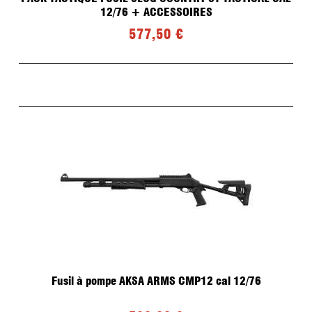
Fonte et Moulage de plombs pour Ogives
12/76 + ACCESSOIRES
Recalibreur d'ogives LYMAN
Top Punch LYMAN
577,50 €
Graisse
Presse de recalibrage d'ogives
Moules
Four
Accessoires
Recalibreur d'ogives LEE PRECISION
OCCASIONS
ETUIS/OGIVES
Fusil à pompe AKSA ARMS CMP12 cal 12/76