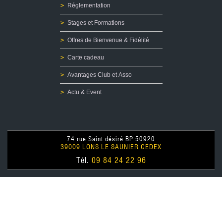
Fonte et Moulage de plombs pour Ogives
Réglementation
Recalibreur d'ogives LYMAN
Top Punch LYMAN
Stages et Formations
Graisse
Offres de Bienvenue & Fidélité
Presse de recalibrage d'ogives
Moules
Carte cadeau
Four
Avantages Club et Asso
Accessoires
Recalibreur d'ogives LEE PRECISION
Actu & Event
OCCASIONS
ETUIS/OGIVES
74 rue Saint désiré BP 50920
39009 LONS LE SAUNIER CEDEX
Tél.
09 84 24 22 96