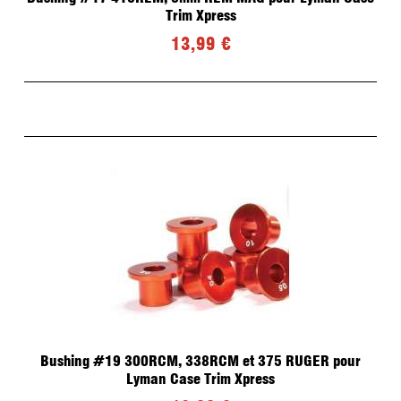
Fonte et Moulage de plombs pour Ogives
Trim Xpress
Recalibreur d'ogives LYMAN
Top Punch LYMAN
13,99 €
Graisse
Presse de recalibrage d'ogives
Moules
Four
Accessoires
Recalibreur d'ogives LEE PRECISION
OCCASIONS
ETUIS/OGIVES
Bushing #19 300RCM, 338RCM et 375 RUGER pour
Lyman Case Trim Xpress