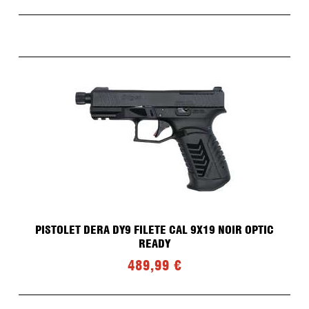
Fonte et Moulage de plombs pour Ogives
Recalibreur d'ogives LYMAN
Top Punch LYMAN
Graisse
Presse de recalibrage d'ogives
Moules
Four
Accessoires
Recalibreur d'ogives LEE PRECISION
OCCASIONS
ETUIS/OGIVES
PISTOLET DERA DY9 FILETE CAL 9X19 NOIR OPTIC
READY
489,99 €